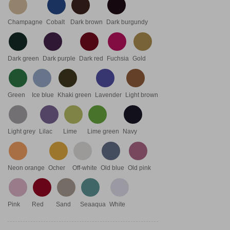
Champagne
Cobalt
Dark brown
Dark burgundy
Dark green
Dark purple
Dark red
Fuchsia
Gold
Green
Ice blue
Khaki green
Lavender
Light brown
Light grey
Lilac
Lime
Lime green
Navy
Neon orange
Ocher
Off-white
Old blue
Old pink
Pink
Red
Sand
Seaaqua
White