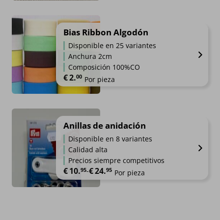
Bias Ribbon Algodón
Disponible en 25 variantes
Anchura 2cm
Composición 100%CO
€
2.
00
Por pieza
Anillas de anidación
Disponible en 8 variantes
Calidad alta
Precios siempre competitivos
€
10.
€
24.
Rango de precios: desde €10.95 hasta €24.95
95
-
95
Por pieza