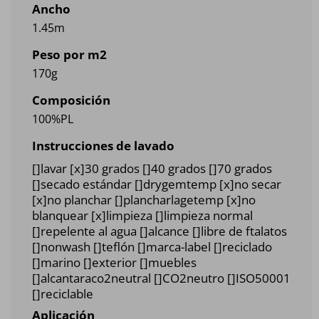
Ancho
1.45m
Peso por m2
170g
Composición
100%PL
Instrucciones de lavado
[]lavar [x]30 grados []40 grados []70 grados
[]secado estándar []drygemtemp [x]no secar
[x]no planchar []plancharlagetemp [x]no
blanquear [x]limpieza []limpieza normal
[]repelente al agua []alcance []libre de ftalatos
[]nonwash []teflón []marca-label []reciclado
[]marino []exterior []muebles
[]alcantaraco2neutral []CO2neutro []ISO50001
[]reciclable
Aplicación