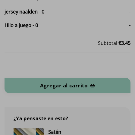
jersey naalden
-
0
-
Hilo a juego
-
0
-
Subtotal
€3.45
Velours de panne cantidad
Agregar al carrito
¿Ya pensaste en esto?
Satén