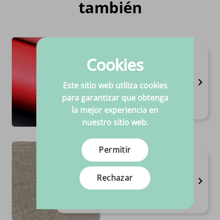
también
Piel sintética autoadhesiva
Cookies
70x50
Disponible en 1 variantes
Este sitio web utiliza cookies
Calidad alta
para garantizar que obtenga
Precios siempre competitivos
la mejor experiencia en
Por pieza
nuestro sitio web.
Permitir
Algodón recubierto
Disponible en 3 variantes
Rechazar
Anchura 1,40 m
Composición 100%CO
€
9.
95
Por metro