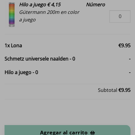
Hilo a juego € 4,15
Número
Gütermann 200m en color
a juego
1x
Lona
€9.95
Schmetz universele naalden
-
0
-
Hilo a juego
-
0
-
Subtotal
€9.95
Lona cantidad
Agregar al carrito