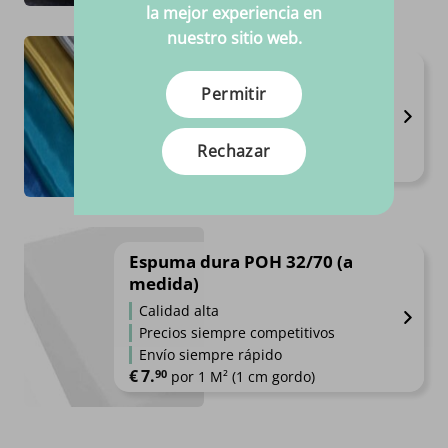
la mejor experiencia en
nuestro sitio web.
Satén
Permitir
Disponible en 21 variantes
Anchura los 1,45 m
Composición 100%PL
Rechazar
€
2.
95
Por metro
Espuma dura POH 32/70 (a
medida)
Calidad alta
Precios siempre competitivos
Envío siempre rápido
€
7.
90
por 1 M² (1 cm gordo)