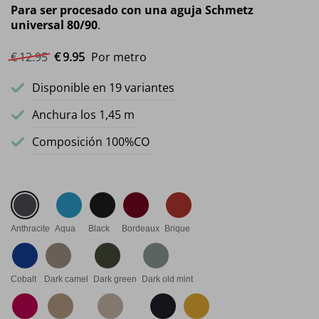
Para ser procesado con una aguja Schmetz
universal 80/90
.
El precio original era: €12.95.
El precio actual es: €9.95.
€
12.
95
€
9.
95
Por metro
Disponible en 19 variantes
Anchura los 1,45 m
Composición 100%CO
Anthracite
Aqua
Black
Bordeaux
Brique
Cobalt
Dark camel
Dark green
Dark old mint