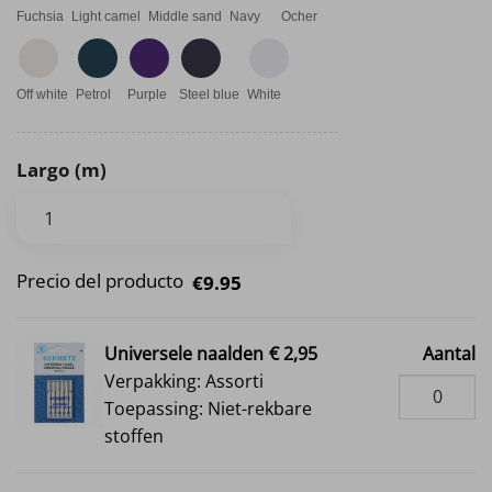
Fuchsia
Light camel
Middle sand
Navy
Ocher
Off white
Petrol
Purple
Steel blue
White
Largo (m)
Precio del producto
€9.95
Universele naalden
€ 2,95
Aantal
Verpakking: Assorti
Toepassing: Niet-rekbare
stoffen