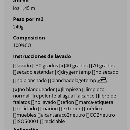
Ancho
los 1,45 m
Peso por m2
240g
Composición
100%CO
Instrucciones de lavado
[]lavado []30 grados [x]40 grados []70 grados
[]secado estándar [x]drygemtemp []no secado
[]no planchado []planchadolagetemp
[x]no blanqueador [x]limpieza []limpieza
normal []repelente al agua []alcance []libre de
ftalatos []no lavado []teflón []marca-etiqueta
[]reciclado []marino []exterior []médico
[]muebles []alcantaraco2neutro []CO2neutro
[]ISO50001 []reciclable
Aplicación