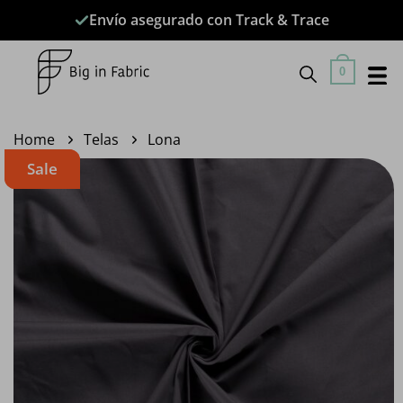
Saltar
Envío asegurado con Track & Trace
al
contenido
0
Home
Telas
Lona
Sale