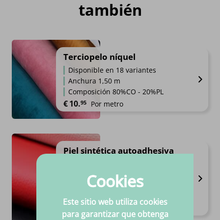
también
Terciopelo níquel
Disponible en 18 variantes
Anchura 1,50 m
Composición 80%CO - 20%PL
€
10.
95
Por metro
Piel sintética autoadhesiva
70x50
Disponible en 1 variantes
Cookies
Calidad alta
Precios siempre competitivos
Este sitio web utiliza cookies
Por pieza
para garantizar que obtenga