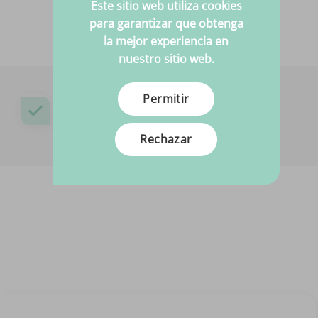
Este sitio web utiliza cookies
para garantizar que obtenga
la mejor experiencia en
nuestro sitio web.
Permitir
¿Necesitas ayuda?
¡Estaremos encantados de ayudarte!
Rechazar