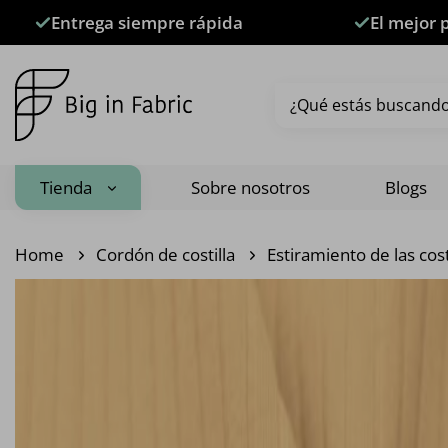
Saltar
Entrega siempre rápida
El mejor 
al
contenido
Buscar
por:
Tienda
Sobre nosotros
Blogs
Home
Cordón de costilla
Estiramiento de las cost