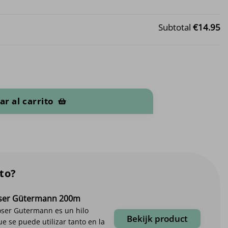
Subtotal
€14.95
idad
ar al carrito
to?
oser Gütermann 200m
coser Gutermann es un hilo
Bekijk product
ue se puede utilizar tanto en la