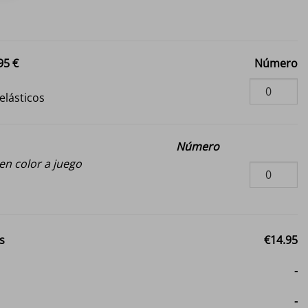
95 €
Número
 elásticos
Número
n color a juego
s
€14.95
-
-