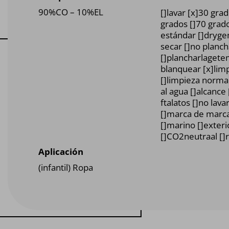
90%CO – 10%EL
[]lavar [x]30 gra
grados []70 grad
estándar []dryg
secar []no planch
[]plancharlagete
blanquear [x]lim
[]limpieza norma
al agua []alcance 
ftalatos []no lavar
[]marca de marca
[]marino []exter
[]CO2neutraal []r
Aplicación
(infantil) Ropa