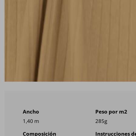
Ancho
Peso por m2
1,40 m
285g
Composición
Instrucciones d