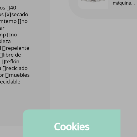
máquina...
dos []40
os [x]secado
emtemp []no
ar
mp []no
pieza
l []repelente
[]libre de
 []teflón
 []reciclado
ior []muebles
eciclable
Cookies