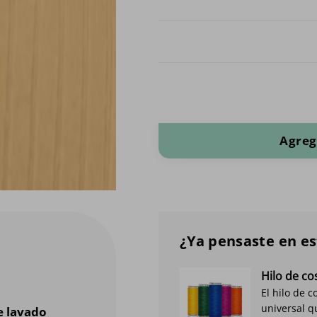
Estiramiento de las costillas cant
Agreg
¿Ya pensaste en es
Hilo de c
El hilo de 
universal q
e lavado