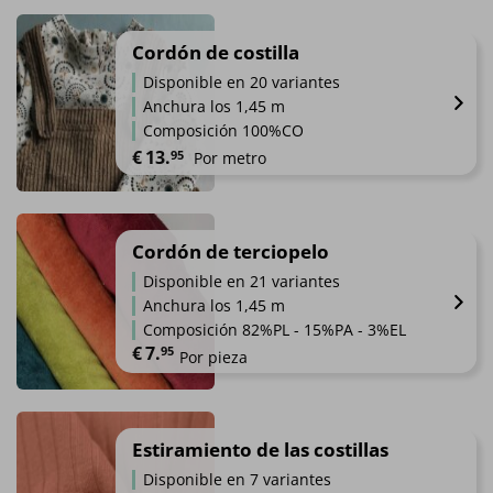
Este
producto
tiene
Cordón de costilla
múltiples
Disponible en 20 variantes
variantes.
Anchura los 1,45 m
Las
Composición 100%CO
opciones
€
13.
95
Por metro
se
pueden
Este
elegir
producto
en
tiene
Cordón de terciopelo
la
múltiples
página
Disponible en 21 variantes
variantes.
de
Anchura los 1,45 m
Las
producto
Composición 82%PL - 15%PA - 3%EL
opciones
€
7.
95
Por pieza
se
pueden
Este
elegir
producto
en
tiene
Estiramiento de las costillas
la
múltiples
Disponible en 7 variantes
página
variantes.