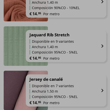
de
Anchura 1,40 m
Las
producto
Composición 90%CO - 10%EL
opciones
€
14.
95
Por metro
se
pueden
Este
elegir
producto
en
tiene
Jaquard Rib Stretch
la
múltiples
página
Disponible en 9 variantes
variantes.
de
Anchura 1,40 m
Las
producto
Composición 95%CO - 5%EL
opciones
€
14.
95
Por metro
se
pueden
Este
elegir
producto
en
tiene
Jersey de canalé
la
múltiples
página
Disponible en 7 variantes
variantes.
de
Anchura 1,50 m
Las
producto
Composición 95%CO - 5%EL
opciones
€
14.
95
Por metro
se
pueden