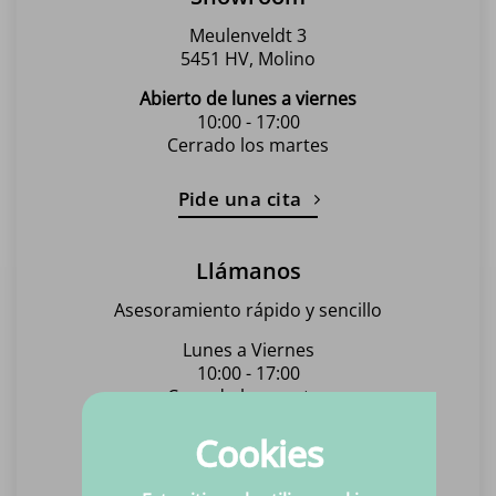
de
Meulenveldt 3
producto
5451 HV, Molino
Abierto de lunes a viernes
10:00 - 17:00
Cerrado los martes
Pide una cita
Llámanos
Asesoramiento rápido y sencillo
Lunes a Viernes
10:00 - 17:00
Cerrado los martes
Cookies
Llame al +31(0)6 463 869 15