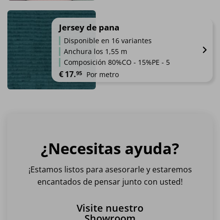
Este
elegir
producto
en
tiene
Jersey de pana
la
múltiples
página
Disponible en 16 variantes
variantes.
de
Anchura los 1,55 m
Las
producto
Composición 80%CO - 15%PE - 5
opciones
€
17.
95
Por metro
se
pueden
Este
elegir
producto
en
tiene
la
múltiples
página
variantes.
de
¿Necesitas ayuda?
Las
producto
opciones
se
¡Estamos listos para asesorarle y estaremos
pueden
encantados de pensar junto con usted!
elegir
en
Visite nuestro
la
Showroom
página