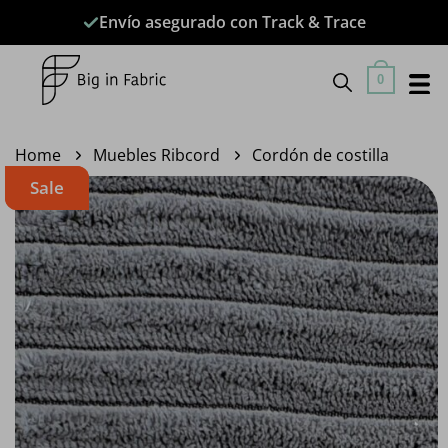
Saltar
Envío asegurado con Track & Trace
al
contenido
0
Home
Muebles Ribcord
Cordón de costilla
Sale