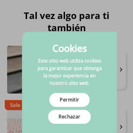
Tal vez algo para ti
también
Cookies
Gamuza+ / Alcántara
Este sitio web utiliza cookies
Disponible en 13 variantes
para garantizar que obtenga
Anchura 1,46 m
la mejor experiencia en
Composición 100%PL
nuestro sitio web.
€
29.
95
Por metro
Permitir
Sale
Hule
Rechazar
Disponible en 11 variantes
Calidad alta