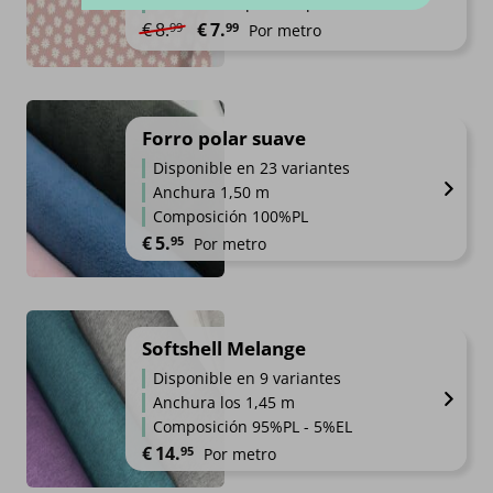
Precios siempre competitivos
El precio original era: €8.99.
El precio actual es: €7.99.
€
8.
€
7.
99
99
Por metro
Forro polar suave
Disponible en 23 variantes
Anchura 1,50 m
Composición 100%PL
€
5.
95
Por metro
Softshell Melange
Disponible en 9 variantes
Anchura los 1,45 m
Composición 95%PL - 5%EL
€
14.
95
Por metro