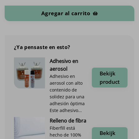
Cordón de costilla cantidad
Agregar al carrito
¿Ya pensaste en esto?
Adhesivo en
aerosol
Bekijk
Adhesivo en
product
aerosol con alto
contenido de
solidez para una
adhesión óptima
Este adhesivo...
Relleno de fibra
Fiberfill está
Bekijk
hecho de 100%