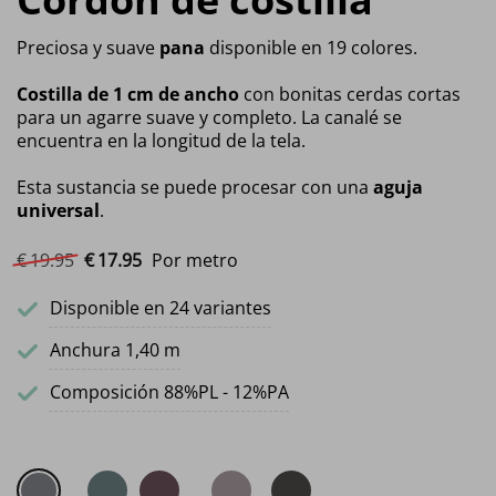
Preciosa y suave
pana
disponible en 19 colores.
Costilla de 1 cm de ancho
con bonitas cerdas cortas
para un agarre suave y completo. La canalé se
encuentra en la longitud de la tela.
Esta sustancia se puede procesar con una
aguja
universal
.
El precio original era: €19.95.
El precio actual es: €17.95.
€
19.
95
€
17.
95
Por metro
Disponible en 24 variantes
Anchura 1,40 m
Composición 88%PL - 12%PA