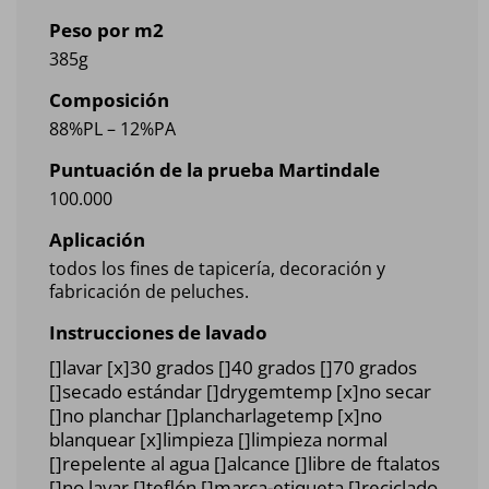
Peso por m2
385g
Composición
88%PL – 12%PA
Puntuación de la prueba Martindale
100.000
Aplicación
todos los fines de tapicería, decoración y
fabricación de peluches.
Instrucciones de lavado
[]lavar [x]30 grados []40 grados []70 grados
[]secado estándar []drygemtemp [x]no secar
[]no planchar []plancharlagetemp [x]no
blanquear [x]limpieza []limpieza normal
[]repelente al agua []alcance []libre de ftalatos
[]no lavar []teflón []marca-etiqueta []reciclado