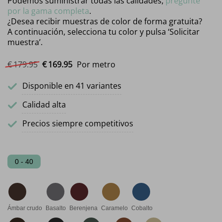
Podemos suministrar todas las calidades,
pregunte
por la gama completa
.
¿Desea recibir muestras de color de forma gratuita?
A continuación, selecciona tu color y pulsa ‘Solicitar
muestra’.
El precio original era: €179.95.
El precio actual es: €169.95.
€
179.
95
€
169.
95
Por metro
Disponible en 41 variantes
Calidad alta
Precios siempre competitivos
0 - 40
Ámbar crudo
Basalto
Berenjena
Caramelo
Cobalto