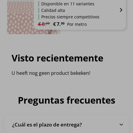
Disponible en 11 variantes
Calidad alta
Precios siempre competitivos
El precio original era: €8.99.
El precio actual es: €7.99.
€
8.
€
7.
99
99
Por metro
Visto recientemente
U heeft nog geen product bekeken!
Preguntas frecuentes
¿Cuál es el plazo de entrega?