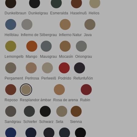
Dunkelbraun
Dunkelgrau
Esmeralda
Haselnuß
Helios
Hellblau
Infierno de Silbergrau
Infierno Natur
Java
Lemongelb
Mango
Mausgrau
Mocasín
Oriongrau
Pergament
Perlrosa
Perlweiß
Podrido
Refunfuñón
Reposo
Resplandor ámbar
Rosa de arena
Rubin
Sandgrau
Schiefer
Schwarz
Seta
Sienna