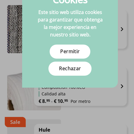
Este sitio web utiliza cookies
Lujo al aire libre
para garantizar que obtenga
Disponible en 8 variantes
la mejor experiencia en
Anchura 1.38m
nuestro sitio web.
Composición 90%OL - 10%PE
€
24.
95
Por metro
Permitir
Rechazar
Franela
Disponible en 2 variantes
Composición 100%CO
Calidad alta
Rango de precios: desde €8.95 h
€
8.
€
10.
95
95
-
Por metro
Sale
Hule