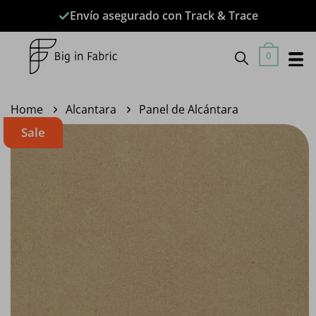
Saltar
Envío asegurado con Track & Trace
al
contenido
0
Home
Alcantara
Panel de Alcántara
Sale