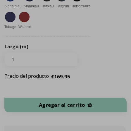
Signalblau
Stahlblau
Tiefblau
Tiefgrün
Tiefschwarz
Tobago
Weinrot
Largo (m)
Precio del producto
€169.95
Panel de Alcántara cantidad
Agregar al carrito