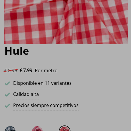
Hule
El precio original era: €8.99.
El precio actual es: €7.99.
€
8.
99
€
7.
99
Por metro
Disponible en 11 variantes
Calidad alta
Precios siempre competitivos