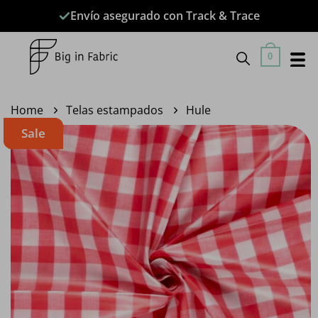
Saltar
Envío asegurado con Track & Trace
al
contenido
0
Home
Telas estampados
Hule
Sale