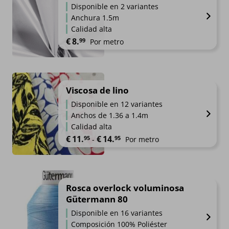
Disponible en 2 variantes
Anchura 1.5m
Calidad alta
€
8.
99
Por metro
Viscosa de lino
Disponible en 12 variantes
Anchos de 1.36 a 1.4m
Calidad alta
Rango de precios: desde €11.95
€
11.
€
14.
95
95
-
Por metro
Rosca overlock voluminosa
Gütermann 80
Disponible en 16 variantes
Composición 100% Poliéster