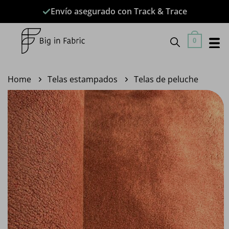
Saltar
Envío asegurado con Track & Trace
al
contenido
0
Home
Telas estampados
Telas de peluche