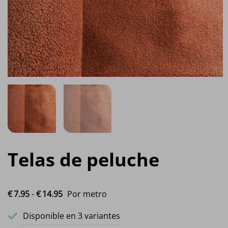
Telas de peluche
Rango de precios: desde €7.95 hasta €14.9
€
7.
95
-
€
14.
95
Por metro
Disponible en 3 variantes