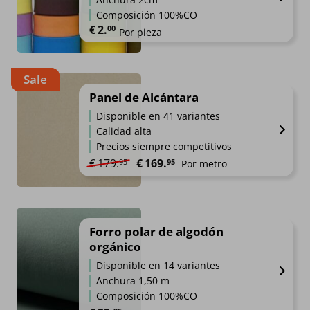
Composición 100%CO
€
2.
00
Por pieza
Sale
Panel de Alcántara
Disponible en 41 variantes
Calidad alta
Precios siempre competitivos
El precio original era: €179.95.
El precio actual es: €169.95.
€
179.
€
169.
95
95
Por metro
Forro polar de algodón
orgánico
Disponible en 14 variantes
Anchura 1,50 m
Composición 100%CO