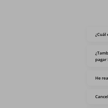
¿Cuál 
¿Tambi
pagar 
He rea
Cancel