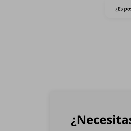
¿Es po
¿Necesita