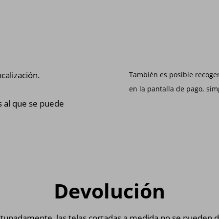
calización.
También es posible recoger
en la pantalla de pago, si
s al que se puede
Devolución
tunadamente, las telas cortadas a medida no se pueden d