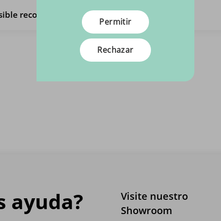
sible recoger las telas?
Permitir
Rechazar
Ver todas las preguntas
s ayuda?
Visite nuestro
Showroom