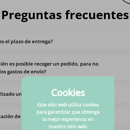
Preguntas frecuentes
es el plazo de entrega?
én es posible recoger un pedido, para no
los gastos de envío?
Cookies
lizado un pedido pero quiero cambiarlo
Este sitio web utiliza cookies
para garantizar que obtenga
ación de todo el pedido
la mejor experiencia en
nuestro sitio web.