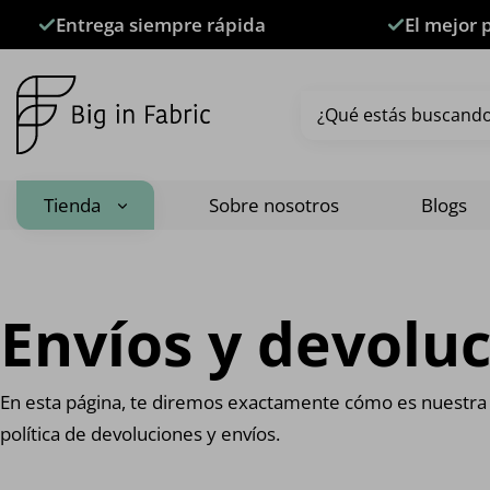
Saltar
Entrega siempre rápida
El mejor 
al
contenido
Buscar
por:
Tienda
Sobre nosotros
Blogs
Envíos y devolu
En esta página, te diremos exactamente cómo es nuestra
política de devoluciones y envíos.