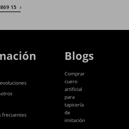
 869 15
mación
Blogs
Comprar
cuero
devoluciones
artificial
sotros
para
tapicería
de
 frecuentes
imitación