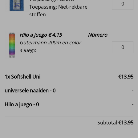
Toepassing: Niet-rekbare
stoffen
Hilo a juego € 4,15
Número
Gütermann 200m en color
a juego
1x
Softshell Uni
€13.95
universele naalden
-
0
-
Hilo a juego
-
0
-
Subtotal
€13.95