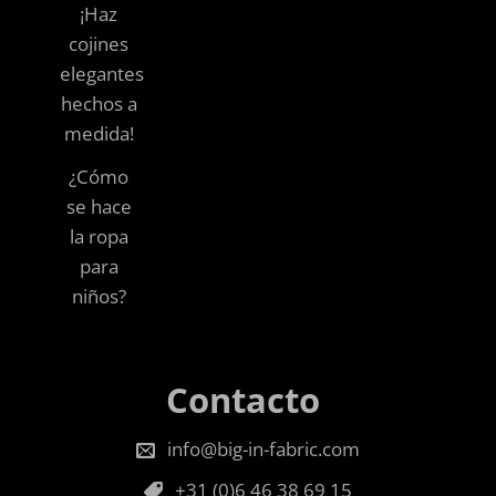
¡Haz
cojines
elegantes
hechos a
medida!
¿Cómo
se hace
la ropa
para
niños?
Contacto
info@big-in-fabric.com
+31 (0)6 46 38 69 15