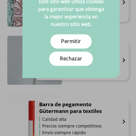
Este sitio web utiliza cookies
Anchura 1,5 m
para garantizar que obtenga
Composición 95%CO 5%EL
la mejor experiencia en
Rango de precios: desde €11.95
€
11.
€
17.
95
95
-
Por metro
nuestro sitio web.
Permitir
Cordón de tubería
Composición 100% PVC
Rechazar
Calidad alta
Precios siempre competitivos
€
0.
59
Por metro
Barra de pegamento
Gütermann para textiles
Calidad alta
Precios siempre competitivos
Envío siempre rápido