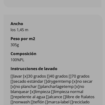
Ancho
los 1,45 m
Peso por m2
305g
Composición
100%PL
Instrucciones de lavado
[]lavar [x]30 grados []40 grados []70 grados
[]secado estándar []drygemtemp [x]no secar
[x]no planchar []plancharlagetemp [x]no
blanquear [x]limpieza []limpieza normal
[]repelente al agua []alcance []libre de ftalatos
[]nonwash []teflón []marca-label []reciclado