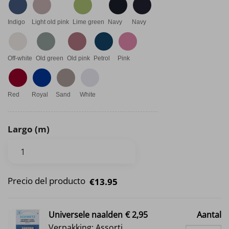
Indigo
Light old pink
Lime green
Navy
Navy
Off-white
Old green
Old pink
Petrol
Pink
Red
Royal
Sand
White
Largo (m)
Precio del producto
€13.95
Universele naalden
€ 2,95
Aantal
Verpakking: Assorti