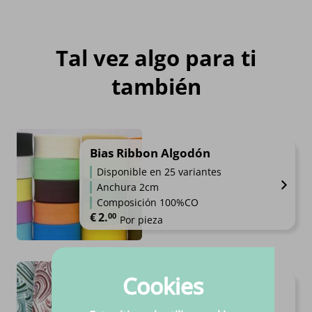
Tal vez algo para ti
también
Bias Ribbon Algodón
Disponible en 25 variantes
Anchura 2cm
Composición 100%CO
€
2.
00
Por pieza
Cookies
Terry cepillado
Disponible en 6 variantes