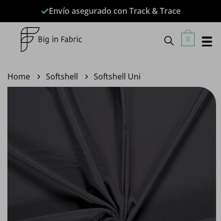
Saltar
Envío asegurado con Track & Trace
al
contenido
0
Home
Softshell
Softshell Uni