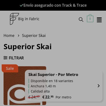
Saltar
Envío asegurado con Track & Trace
al
contenido
0
Home
Superior Skai
Superior Skai
FILTRAR
Sale
Skai Superior - Por Metro
Disponible en 18 variantes
Anchura 1,40 m
Calidad alta
El precio original era: €24.95.
El precio actual es: €22.95.
€
24.
€
22.
95
95
Por metro