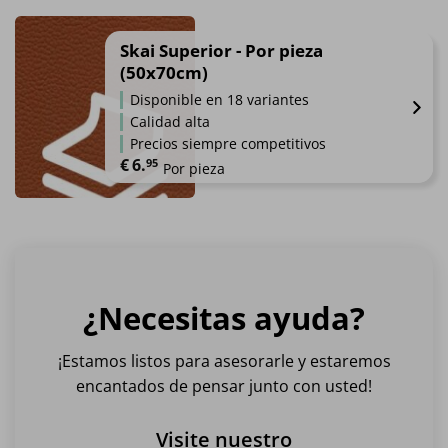
Este
producto
tiene
Skai Superior - Por pieza
múltiples
(50x70cm)
variantes.
Disponible en 18 variantes
Las
Calidad alta
opciones
Precios siempre competitivos
se
€
6.
95
Por pieza
pueden
elegir
Este
en
producto
la
tiene
página
múltiples
de
variantes.
producto
¿Necesitas ayuda?
Las
opciones
se
¡Estamos listos para asesorarle y estaremos
pueden
encantados de pensar junto con usted!
elegir
en
Visite nuestro
la