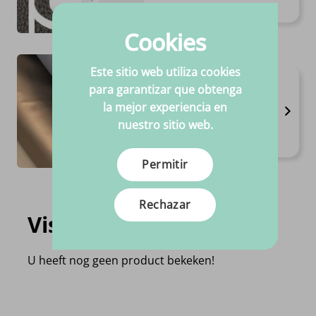
€
27.
95
Por metro
Cookies
Este sitio web utiliza cookies
Cuero elástico
para garantizar que obtenga
Disponible en 3 variantes
la mejor experiencia en
Anchura 1,40 m
nuestro sitio web.
Composición 60%PU - 40%PL
€
10.
95
Por metro
Permitir
Rechazar
Visto recientemente
U heeft nog geen product bekeken!