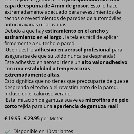
capa de espuma de 4 mm de grosor
. Esto lo hace
extremadamente adecuado para revestimientos de
techos o revestimientos de paredes de automóviles,
autocaravanas o caravanas.
Debido a que hay
estiramiento en el ancho
y
estiramiento en el largo
, la tela es fácil de aplicar
firmemente a su techo o pared.
¡Use nuestro
adhesivo en aerosol profesional
para
asegurarse de que su toldo nunca se desprenda!
Este adhesivo en aerosol tiene un
alto valor adhesivo
con
una estabilidad a temperaturas
extremadamente altas
.
Esto significa que no tienes que preocuparte de que se
desprenda el techo o el revestimiento de la pared,
incluso en el caluroso verano.
¡Esta imitación de gamuza suave es
microfibra de pelo
corto
tejida para una
apariencia de gamuza real
!
€
19.
95
-
€
29.
95
Rango de precios: desde €19.95 hasta €29
per Meter
Disponible en 10 variantes