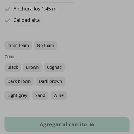
Anchura los 1,45 m
Calidad alta
4mm foam
No foam
Color
Black
Brown
Cognac
Dark brown
Dark brown
Light grey
Sand
Wine
Ante elástico / Alcántara Techo cantidad
Agregar al carrito