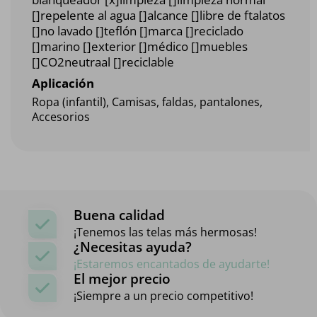
[]repelente al agua []alcance []libre de ftalatos
[]no lavado []teflón []marca []reciclado
[]marino []exterior []médico []muebles
[]CO2neutraal []reciclable
Aplicación
Ropa (infantil), Camisas, faldas, pantalones,
Accesorios
Buena calidad
¡Tenemos las telas más hermosas!
¿Necesitas ayuda?
¡Estaremos encantados de ayudarte!
El mejor precio
¡Siempre a un precio competitivo!