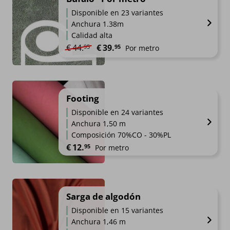
Disponible en 23 variantes
Anchura 1.38m
Calidad alta
El precio original era: €44.95.
El precio actual es: €39.95.
€
44.
€
39.
95
95
Por metro
Footing
Disponible en 24 variantes
Anchura 1,50 m
Composición 70%CO - 30%PL
€
12.
95
Por metro
Sarga de algodón
Disponible en 15 variantes
Anchura 1,46 m