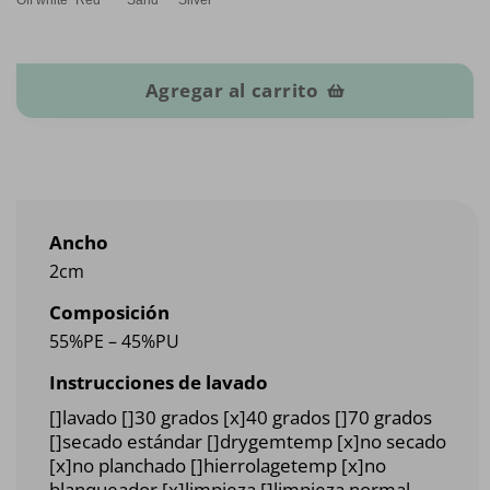
Correa con aspecto de piel cantidad
Agregar al carrito
Ancho
2cm
Composición
55%PE – 45%PU
Instrucciones de lavado
[]lavado []30 grados [x]40 grados []70 grados
[]secado estándar []drygemtemp [x]no secado
[x]no planchado []hierrolagetemp [x]no
blanqueador [x]limpieza []limpieza normal