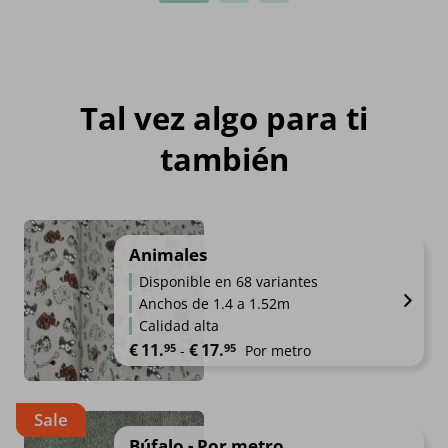
Tal vez algo para ti
también
Animales
Disponible en 68 variantes
Anchos de 1.4 a 1.52m
Calidad alta
Rango de precios: desde €11.95
€
11.
€
17.
95
95
-
Por metro
Sale
Búfalo - Por metro