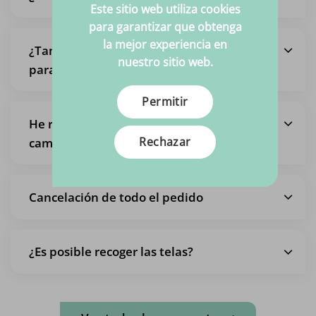
Este sitio web utiliza cookies
para garantizar que obtenga
la mejor experiencia en
¿También es posible recoger un pedido,
nuestro sitio web.
para no pagar los gastos de envío?
Permitir
He realizado un pedido pero quiero
Rechazar
cambiarlo
Cancelación de todo el pedido
¿Es posible recoger las telas?