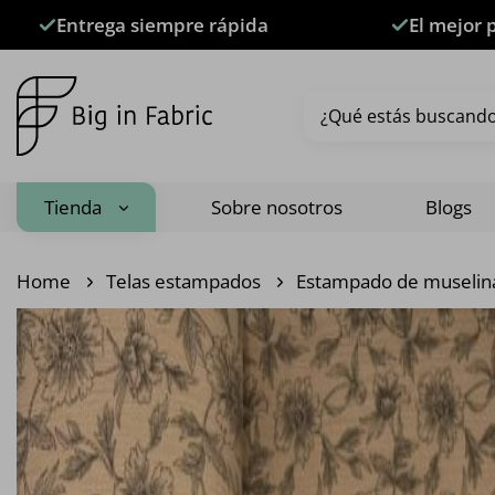
Saltar
Entrega siempre rápida
El mejor 
al
contenido
Buscar
por:
Tienda
Sobre nosotros
Blogs
Home
Telas estampados
Estampado de muselin