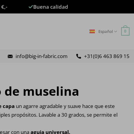
 €,-
Buena calidad
Español
0
info@big-in-fabric.com
+31(0)6 463 869 15
 de muselina
e capa
un agarre agradable y suave hace que este
ples propósitos. Lavable a 30 grados, se permite el
cesar con una
aguja universal.