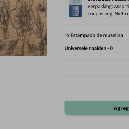
Verpakking: Assort
Toepassing: Niet-r
1x
Estampado de muselina
Universele naalden
-
0
Estampado de muselina cantidad
Agreg