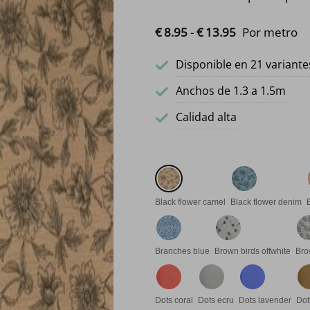
Rango de prec
€
8.
95
-
€
13.
95
Por metro
Disponible en 21 variante
Anchos de 1.3 a 1.5m
Calidad alta
Black flower camel
Black flower denim
Branches blue
Brown birds offwhite
Bro
Dots coral
Dots ecru
Dots lavender
Dot