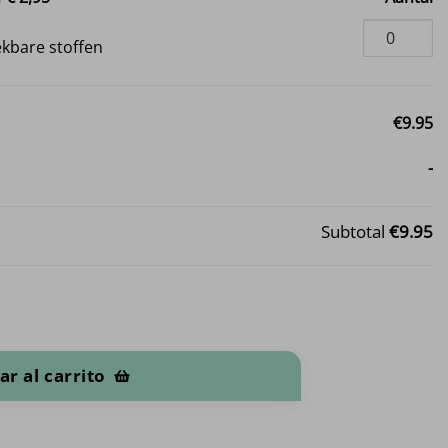
i
ekbare stoffen
€9.95
-
Subtotal
€9.95
ar al carrito