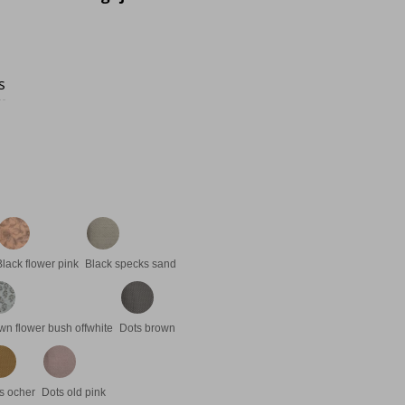
ios: desde €8.95 hasta €13.95
s
Black flower pink
Black specks sand
wn flower bush offwhite
Dots brown
s ocher
Dots old pink