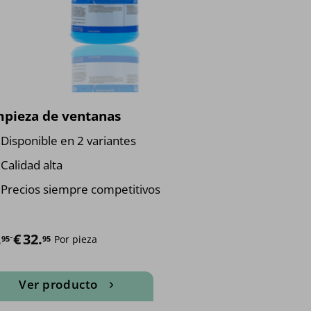
mpieza de ventanas
Disponible en 2 variantes
Calidad alta
Precios siempre competitivos
o de precios: desde €7.95 hasta €32.95
.
-
€
32.
Por pieza
95
95
Ver producto