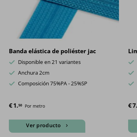
Banda elástica de poliéster jac
Li
Disponible en 21 variantes
Anchura 2cm
Composición 75%PA - 25%SP
€
1.
€
Rang
7
50
Por metro
Ver producto