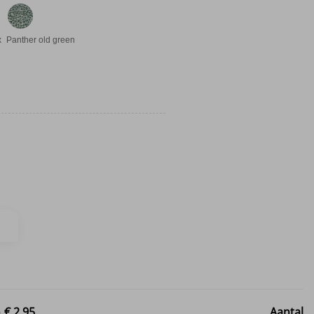
x
Panther old green
n
€ 2,95
Aantal