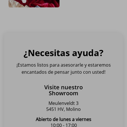
en
en
en
en
la
la
la
la
Este
página
página
página
página
producto
de
de
de
de
tiene
producto
producto
producto
producto
múltiples
variantes.
Las
opciones
¿Necesitas ayuda?
se
pueden
elegir
¡Estamos listos para asesorarle y estaremos
en
encantados de pensar junto con usted!
la
página
Visite nuestro
de
Showroom
producto
Meulenveldt 3
5451 HV, Molino
Abierto de lunes a viernes
10:00 - 17:00