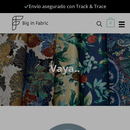
Saltar
Envío asegurado con Track & Trace
al
contenido
0
Vaya..