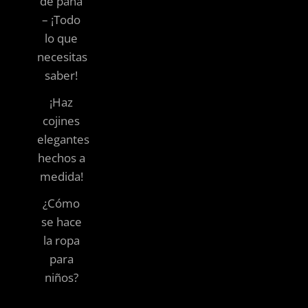
de pana
– ¡Todo
lo que
necesitas
saber!
¡Haz
cojines
elegantes
hechos a
medida!
¿Cómo
se hace
la ropa
para
niños?