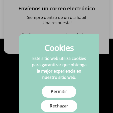
Envíenos un correo electrónico
Siempre dentro de un día hábil
¡Una respuesta!
Envíanos un correo electrónico
Cookies
Este sitio web utiliza cookies
para garantizar que obtenga
Productos
la mejor experiencia en
nuestro sitio web.
Telas
Telas estampados
Permitir
Mercería
Rechazar
Cuero de imitación