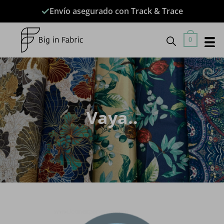
Saltar
Envío asegurado con Track & Trace
al
contenido
0
Vaya..