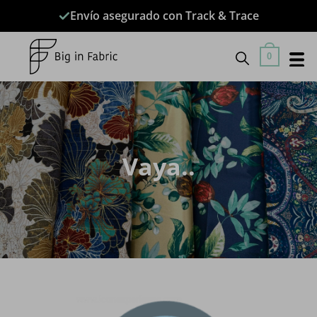
Saltar
Envío asegurado con Track & Trace
al
contenido
0
Vaya..